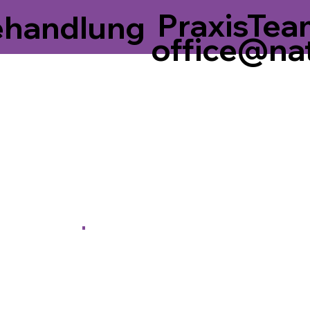
Praxis
Tea
ehandlung
office@na