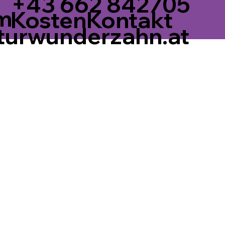
+43 662 842705
m
Kontakt
Kosten
turwunderzahn.at