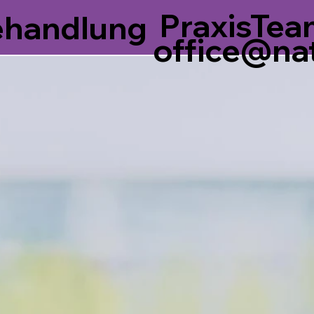
Praxis
Tea
ehandlung
office@na