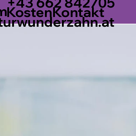
+43 662 842705
m
Kontakt
Kosten
turwunderzahn.at